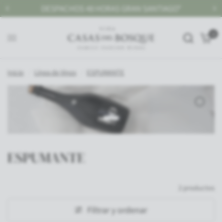
CHOS 48 HORAS GRAN SANTIAGO*
GRAN SANTIAGO,
0
Inicio
/
Línea de Vinos
/
ESPUMANTE
ESPUMANTE
2 productos
Filtrar y ordenar