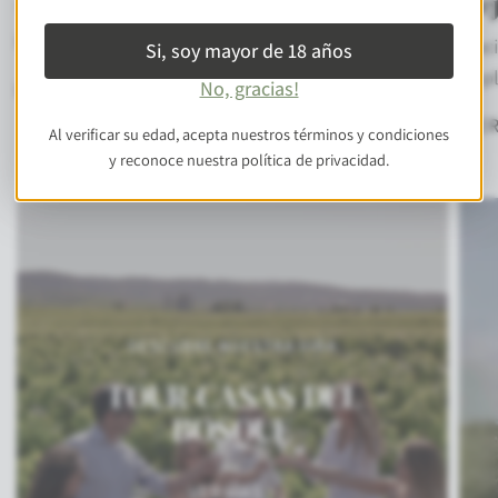
mej
*Idealmente fríos entre 4° y 12°C. dependiendo de
la variedad.
Graci
Si, soy mayor de 18 años
ampli
No, gracias!
LEER MÁS
LEE
Al verificar su edad, acepta nuestros términos y condiciones
y reconoce nuestra política de privacidad.
DESCUBRE NUESTRA VIÑA
TOUR CASAS DEL
BOSQUE
VER MÁS