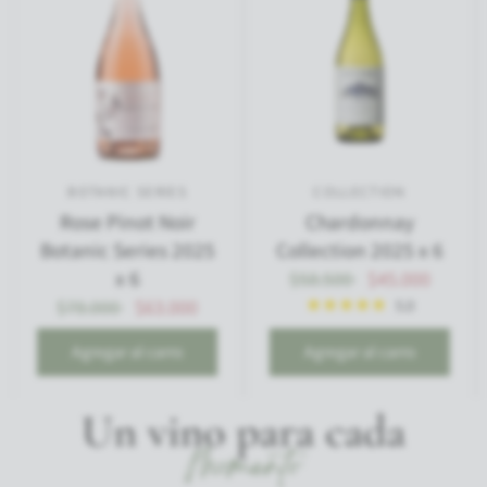
BOTANIC SERIES
COLLECTION
Rose Pinot Noir
Chardonnay
Botanic Series 2025
Collection 2025 x 6
x 6
$58.500
$45.000
$78.000
$63.000
5.0
Agregar al carro
Agregar al carro