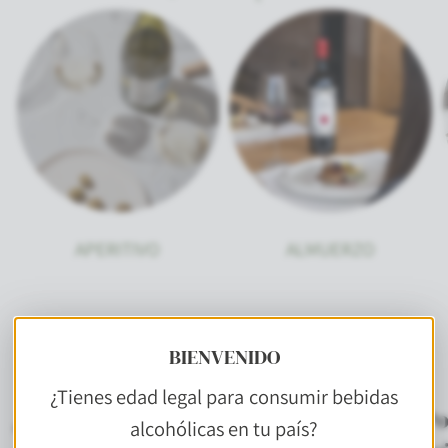
APERITIVO
ALMUERZO
BIENVENIDO
¿Tienes edad legal para consumir bebidas
¿Cómo se toman los vinos blancos?
¿Po
alcohólicas en tu país?