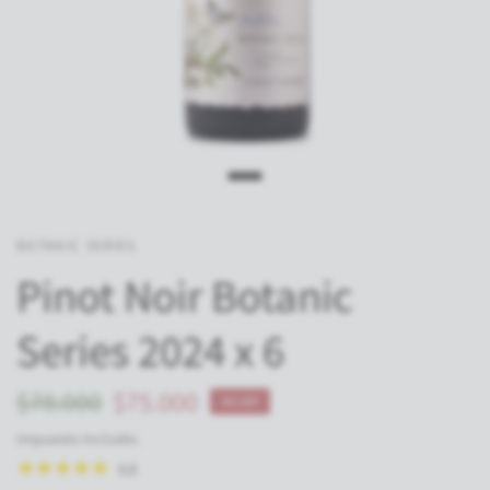
BOTANIC SERIES
Pinot Noir Botanic
Series 2024 x 6
$78.000
$75.000
4% OFF
Impuesto incluido.
5.0