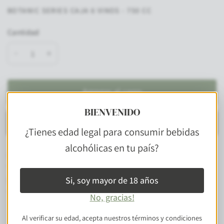
BOTANIC SERIES CAJA 6 VINOS - 750 CC
Cantidad
Agregar al carro
BIENVENIDO
Comprar ahora
¿Tienes edad legal para consumir bebidas
alcohólicas en tu país?
Descripción
Guarda
Nota de Cata
Maridaje
Si, soy mayor de 18 años
No, gracias!
Al verificar su edad, acepta nuestros términos y condiciones