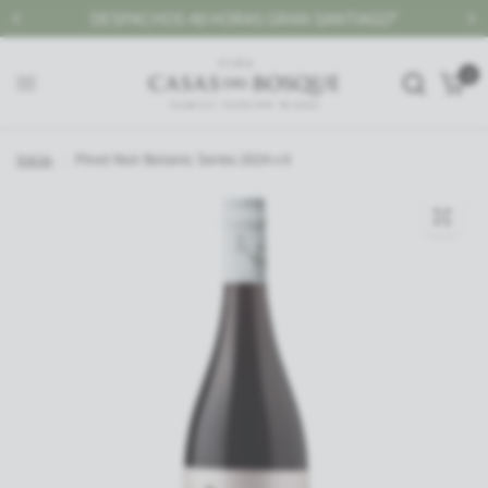
GRAN SANTIAGO*
GRAN SANTIAGO, DESPACHO GRAT
0
Inicio
/
Pinot Noir Botanic Series 2024 x 6