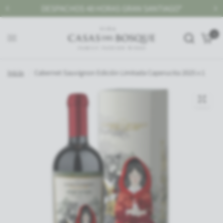
ANTIAGO*
GRAN SANTIAGO, DESPACHO GRATIS SOBR
0
Inicio
/
Cabernet Sauvignon Edición Limitada Caperucita 2025 x 1