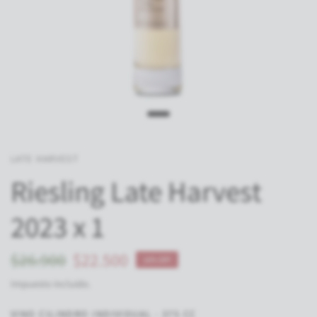
LATE HARVEST
Riesling Late Harvest
2023 x 1
$26.900
$22.500
16% OFF
Impuesto incluido.
VINO CILINDRO INDIVIDUAL - 375 CC