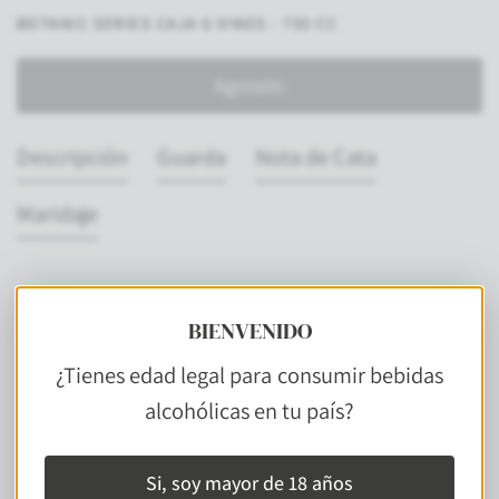
BOTANIC SERIES CAJA 6 VINOS - 750 CC
Agotado
Descripción
Guarda
Nota de Cata
Maridaje
BIENVENIDO
RECONOCIMIENTOS
¿Tienes edad legal para consumir bebidas
alcohólicas en tu país?
Si, soy mayor de 18 años