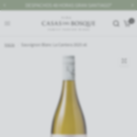
ORAS GRAN SANTIAGO*
GRAN SANTIAGO, DESPACHO
0
Inicio
/
Sauvignon Blanc La Cantera 2025 x6