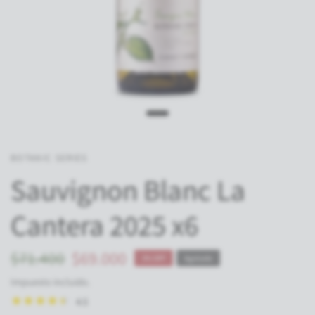
BOTANIC SERIES
Sauvignon Blanc La
Cantera 2025 x6
$71.400
$69.000
3% OFF
Agotado
Impuesto incluido.
4.5