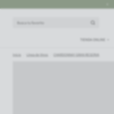
DESPACHOS 48 HORAS GRAN S
Busca tu favorito
TIENDA ONLINE
Inicio
/
Línea de Vinos
/
CHARDONNAY GRAN RESERVA